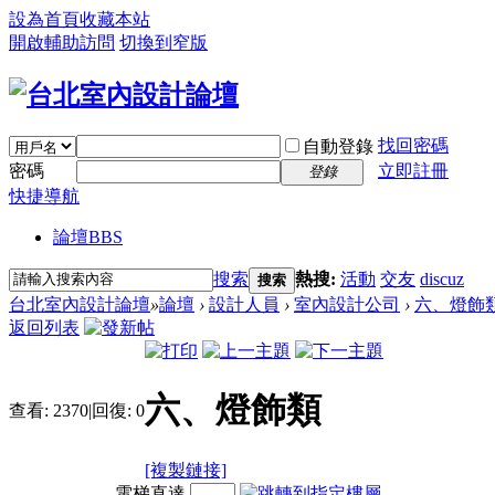
設為首頁
收藏本站
開啟輔助訪問
切換到窄版
找回密碼
自動登錄
密碼
立即註冊
登錄
快捷導航
論壇
BBS
搜索
熱搜:
活動
交友
discuz
搜索
台北室內設計論壇
»
論壇
›
設計人員
›
室內設計公司
›
六、燈飾
返回列表
六、燈飾類
查看:
2370
|
回復:
0
[複製鏈接]
電梯直達