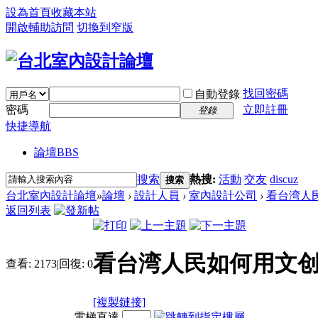
設為首頁
收藏本站
開啟輔助訪問
切換到窄版
找回密碼
自動登錄
密碼
立即註冊
登錄
快捷導航
論壇
BBS
搜索
熱搜:
活動
交友
discuz
搜索
台北室內設計論壇
»
論壇
›
設計人員
›
室內設計公司
›
看台湾人
返回列表
看台湾人民如何用文
查看:
2173
|
回復:
0
[複製鏈接]
電梯直達