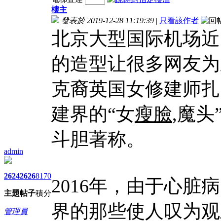
樓主
發表於 2019-12-28 11:19:39
|
只看該作者
北京大型国际机场近
的造型让很多网友为
克裔英国女修建师扎
建界的“女
瘦臉
,魔头
斗胆著称。
admin
2624
2626
8170
2016年，由于心
主題
帖子
積分
界的那些使人叹为观
管理員