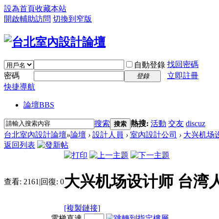
設為首頁
收藏本站
開啟輔助訪問
切換到窄版
找回密碼
自動登錄
密碼
立即註冊
登錄
快捷導航
論壇
BBS
搜索
熱搜:
活動
交友
discuz
搜索
台北室內設計論壇
»
論壇
›
設計人員
›
室內設計公司
›
大兴机场设
返回列表
大兴机场设计师 台湾
查看:
2161
|
回復:
0
[複製鏈接]
電梯直達