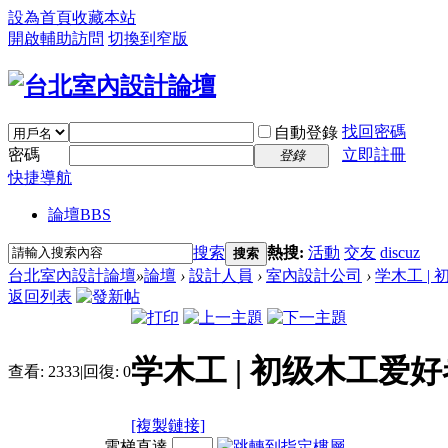
設為首頁
收藏本站
開啟輔助訪問
切換到窄版
找回密碼
自動登錄
密碼
立即註冊
登錄
快捷導航
論壇
BBS
搜索
熱搜:
活動
交友
discuz
搜索
台北室內設計論壇
»
論壇
›
設計人員
›
室內設計公司
›
学木工 |
返回列表
学木工 | 初级木工
查看:
2333
|
回復:
0
[複製鏈接]
電梯直達