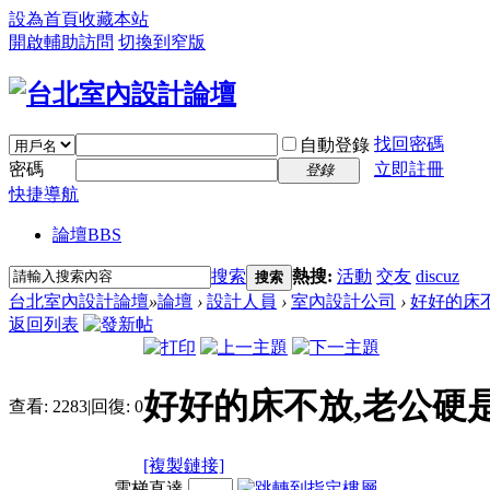
設為首頁
收藏本站
開啟輔助訪問
切換到窄版
找回密碼
自動登錄
密碼
立即註冊
登錄
快捷導航
論壇
BBS
搜索
熱搜:
活動
交友
discuz
搜索
台北室內設計論壇
»
論壇
›
設計人員
›
室內設計公司
›
好好的床不
返回列表
好好的床不放,老公硬是
查看:
2283
|
回復:
0
[複製鏈接]
電梯直達