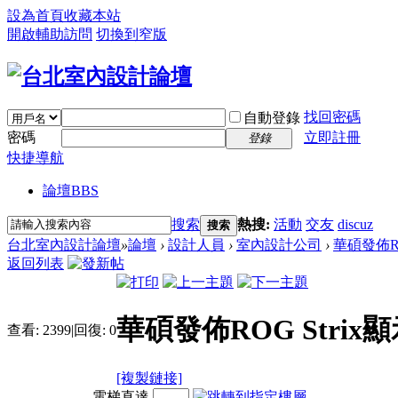
設為首頁
收藏本站
開啟輔助訪問
切換到窄版
找回密碼
自動登錄
密碼
立即註冊
登錄
快捷導航
論壇
BBS
搜索
熱搜:
活動
交友
discuz
搜索
台北室內設計論壇
»
論壇
›
設計人員
›
室內設計公司
›
華碩發佈R
返回列表
華碩發佈ROG Str
查看:
2399
|
回復:
0
[複製鏈接]
電梯直達