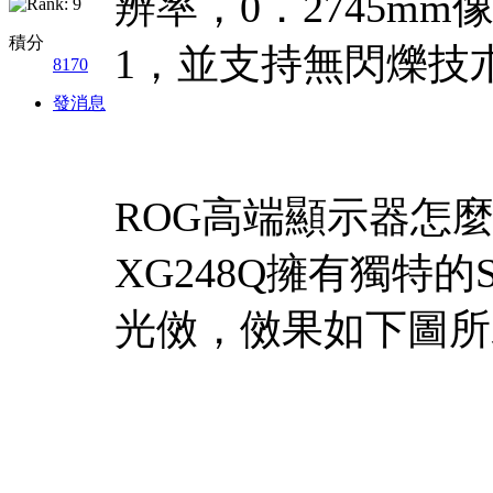
辨率，0．2745mm
積分
1，並支持無閃爍技
8170
發消息
ROG高端顯示器怎麼能
XG248Q擁有獨特的St
光傚，傚果如下圖所