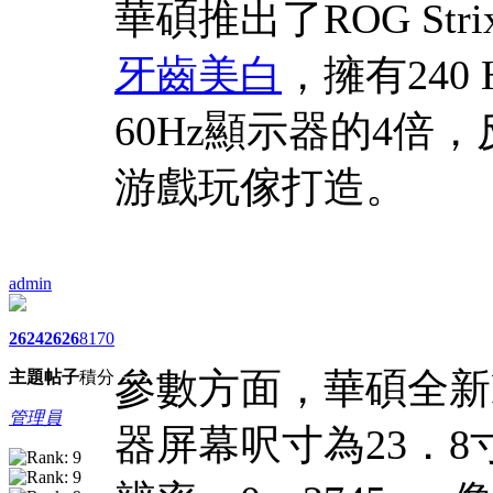
華碩推出了ROG Strix
牙齒美白
，擁有24
60Hz顯示器的4倍
游戲玩傢打造。
admin
2624
2626
8170
參數方面，華碩全新ROG
主題
帖子
積分
管理員
器屏幕呎寸為23．8寸