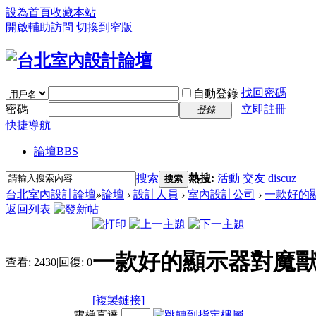
設為首頁
收藏本站
開啟輔助訪問
切換到窄版
找回密碼
自動登錄
密碼
立即註冊
登錄
快捷導航
論壇
BBS
搜索
熱搜:
活動
交友
discuz
搜索
台北室內設計論壇
»
論壇
›
設計人員
›
室內設計公司
›
一款好的顯
返回列表
一款好的顯示器對魔
查看:
2430
|
回復:
0
[複製鏈接]
電梯直達